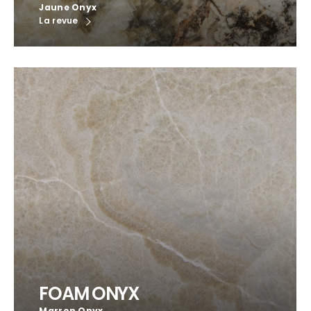
Jaune Onyx
La revue
FOAM ONYX
Marron Onyx